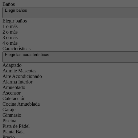
Baños
Elegir baños
Elegir baños
1 o más
2 o más
3 o más
4 o más
Características
Elegir las características
Adaptado
Admite Mascotas
Aire Acondicionado
Alarma Interior
Amueblado
Ascensor
Calefacción
Cocina Amueblada
Garaje
Gimnasio
Piscina
Pista de Pádel
Planta Baja
Precio