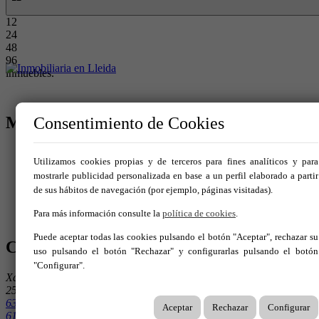
12
24
48
96
inmuebles.
MENÚ
Consentimiento de Cookies
Inicio
Utilizamos cookies propias y de terceros para fines analíticos y para
Comprar
mostrarle publicidad personalizada en base a un perfil elaborado a partir
Alquilar
de sus hábitos de navegación (por ejemplo, páginas visitadas).
Vende tu inmueble
Servicios
Para más información consulte la
política de cookies
.
Contacto
Puede aceptar todas las cookies pulsando el botón "Aceptar", rechazar su
CONTÁCTANOS
uso pulsando el botón "Rechazar" y configurarlas pulsando el botón
"Configurar".
Xavier Puig I Andreu 2
25005 Lleida
636146572
Aceptar
Rechazar
Configurar
616499305