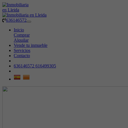
636146572
Toggle
navigation
Inicio
Comprar
Alquilar
Vende tu inmueble
Servicios
Contacto
636146572
616499305