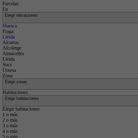
Parcelas
En
Elegir ubicaciones
Huesca
Fraga
Lleida
Alcarras
Alcoletge
Almacelles
Lleida
Sucs
Utxesa
Zona
Elegir zonas
Habitaciones
Elegir habitaciones
Elegir habitaciones
1 o más
2 o más
3 o más
4 o más
5 o más