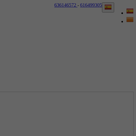
636146572
-
616499305