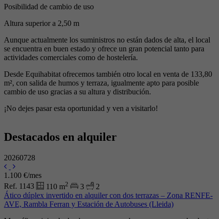
Posibilidad de cambio de uso
Altura superior a 2,50 m
Aunque actualmente los suministros no están dados de alta, el local
se encuentra en buen estado y ofrece un gran potencial tanto para
actividades comerciales como de hostelería.
Desde Equihabitat ofrecemos también otro local en venta de 133,80
m², con salida de humos y terraza, igualmente apto para posible
cambio de uso gracias a su altura y distribución.
¡No dejes pasar esta oportunidad y ven a visitarlo!
Destacados en alquiler
20260728
1.100 €/mes
2
Ref. 1143
110 m
3
2
Ático dúplex invertido en alquiler con dos terrazas – Zona RENFE-
AVE, Rambla Ferran y Estación de Autobuses (Lleida)