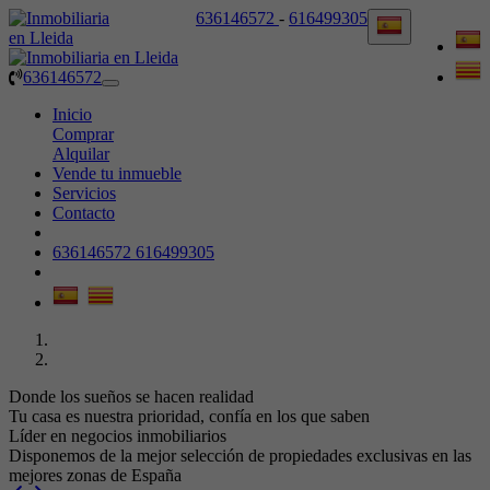
636146572
-
616499305
636146572
Toggle
navigation
Inicio
Comprar
Alquilar
Vende tu inmueble
Servicios
Contacto
636146572
616499305
Donde los sueños se hacen realidad
Tu casa es nuestra prioridad, confía en los que saben
Líder en negocios inmobiliarios
Disponemos de la mejor selección de propiedades exclusivas en las
mejores zonas de España