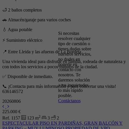
con
🛁 2 baños completos
nosotros y
te
🚗 Almacén/garaje para varios coches
ayudaremos
💧 Agua potable
Si necesitas
resolver cualquier
⚡ Suministro eléctrico
tipo de cuestión o
tienes dudas sobre
📍 Entre Lleida y las afueras de La Bordeta
nuestros servicios,
no dudes en
Una vivienda ideal para disfrutar en familia, rodeada de naturaleza y
ponerte en
con todos los servicios a pocos minutos de la ciudad.
contacto con
nosotros. Te
✅ Disponible de inmediato.
daremos solución
a tus inquietudes
📞 ¡Contacta para más información o para concertar una visita!
lo más rápido
636146572
posible.
Contáctanos
20260806
225.000 €
2
Ref. 1157
123 m
3
2
ESPECTACULAR PISO EN PARDIÑAS, GRAN BALCÓN Y
PARKING – MUY LUMINOSO PROPIEDAD DE VPO